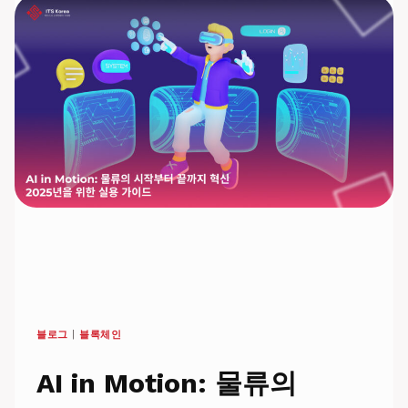
지
하
세
요:
모
든
직
원
을
위
한
사
이
버
보
안
가
이
블로그
|
블록체인
드
AI in Motion: 물류의