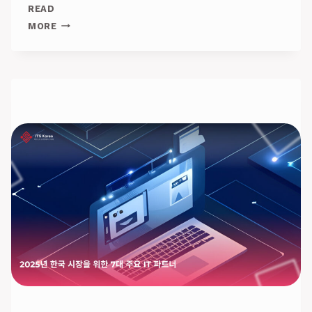
READ
테
MORE
크
역
량
이
답
이
다!
2025
년
을
지
배
할
커
리
어
무
기
정
리