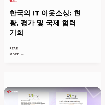
블로그
남
기
술
한국의 IT 아웃소싱: 현
의
글
황, 평가 및 국제 협력
로
벌
기회
도
약
을
향
READ
한
한
MORE
열
국
망
의
IT
아
웃
소
싱:
현
황,
평
가