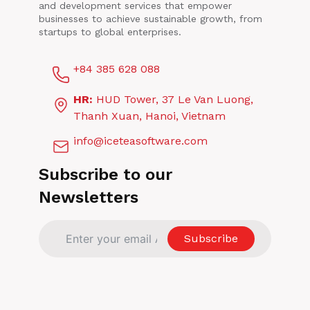
다!
and development services that empower
businesses to achieve sustainable growth, from
startups to global enterprises.
+84 385 628 088
HR:
HUD Tower, 37 Le Van Luong,
Thanh Xuan, Hanoi, Vietnam
info@iceteasoftware.com
Subscribe to our
Newsletters
Subscribe