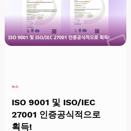
및
국
제
협
력
기
회
뉴스
ISO 9001 및 ISO/IEC
27001 인증공식적으로
획득!