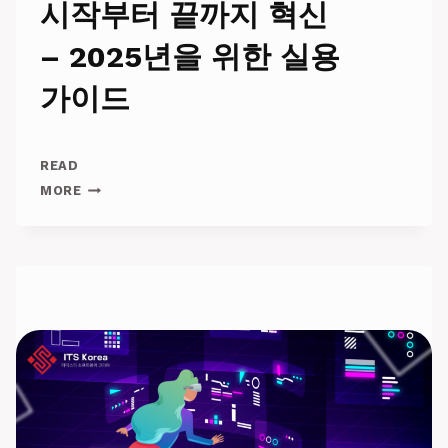
시작부터 끝까지 혁신
– 2025년을 위한 실용
가이드
READ
AI
MORE
IN
MOTION:
물
류
의
시
작
부
터
끝
까
지
혁