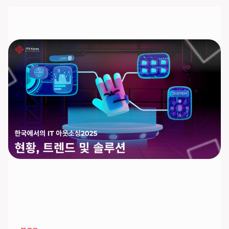
의
토
람
(TO
LAM)
베
트
남
공
산
당
총
서
기
장
과
의
만
남
–
베
트