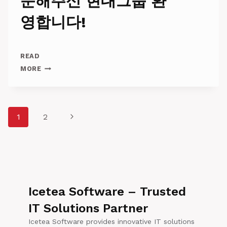
문해주신 현대그룹 환
영합니다!
READ
ICETEA
MORE
SOFTWARE
에
방
문
Page
Next
1
2
해
주
navigation
Page
신
현
대
그
룹
환
Icetea Software – Trusted
영
IT Solutions Partner
합
니
Icetea Software provides innovative IT solutions