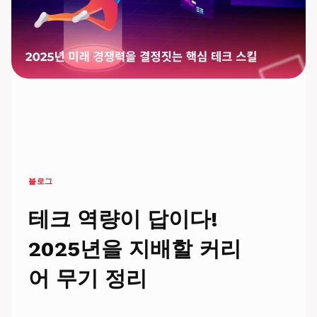
신
–
2025
년
을
위
한
실
용
가
이
드
블로그
테크 역량이 답이다!
2025년을 지배할 커리
어 무기 정리