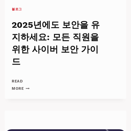
지
블로그
강
력
한
2025년에도 보안을 유
방
법
지하세요: 모든 직원을
위한 사이버 보안 가이
드
READ
2025
MORE
년
에
도
보
안
을
유