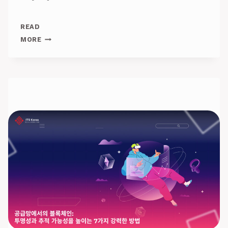
READ
ISO
MORE
9001
및
ISO/IEC
27001
인
증
공
식
적
으
로
획
득!