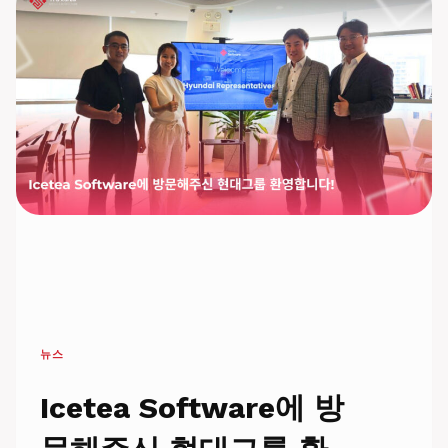
7
대
주
요
IT
파
트
너
뉴스
Icetea Software에 방