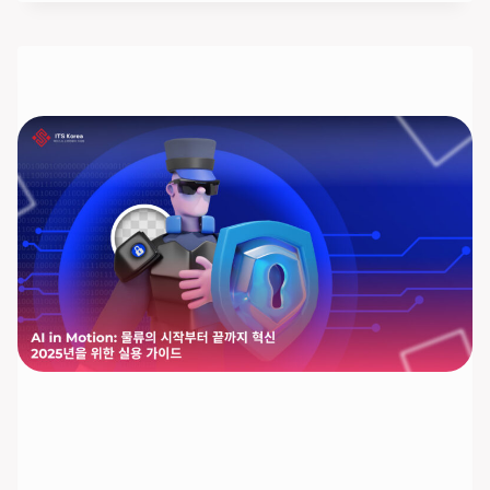
망
에
서
의
블
록
체
인:
투
명
성
과
추
적
가
능
성
을
높
이
는
7
가