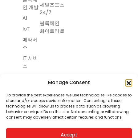
세일즈포스
인 개발
24/7
AI
블록체인
IoT
화이트라벨
메타버
스
IT 서비
스
Manage Consent
To provide the best experiences, we use technologies like cookies to
store and/or access device information. Consenting to these
Copyright © itskorea, 2025
technologies will allow us to process data such as browsing
Terms and
|
Privacy
behavior or unique IDs on this site. Not consenting or withdrawing
Conditions
Policy
consent, may adversely affect certain features and functions.
Accept