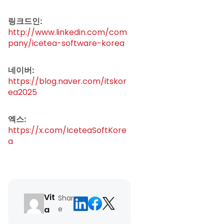
링크드인:
http://www.linkedin.com/com
pany/icetea-software-korea
네이버:
https://blog.naver.com/itskor
ea2025
엑스:
https://x.com/IceteaSoftKore
a
Vit
Shar
a
e