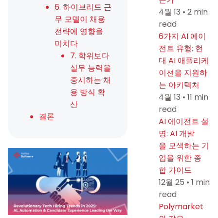
6. 하이브리드 근
4월 13
•
2 min
무 모델이 채용
read
전략에 영향을
6가지 AI 에이
미치다
전트 유형: 현
7. 학위보다
대 AI 애플리케
실무 능력을
이션을 지원하
중시하는 채
는 아키텍처
용 방식 확
4월 13
•
11 min
산
read
결론
AI 에이전트 설
명: AI 개발
을 모색하는 기
업을 위한 종
합 가이드
12월 25
•
1 min
read
Polymarket