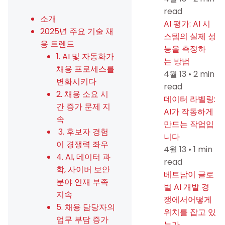
read
소개
AI 평가: AI 시
2025년 주요 기술 채
스템의 실제 성
용 트렌드
능을 측정하
1. AI 및 자동화가
는 방법
채용 프로세스를
4월 13
•
2 min
변화시키다
read
2. 채용 소요 시
데이터 라벨링:
간 증가 문제 지
AI가 작동하게
속
만드는 작업입
3. 후보자 경험
니다
이 경쟁력 좌우
4월 13
•
1 min
4. AI, 데이터 과
read
학, 사이버 보안
베트남이 글로
분야 인재 부족
벌 AI 개발 경
지속
쟁에서어떻게
5. 채용 담당자의
위치를 잡고 있
업무 부담 증가
는가