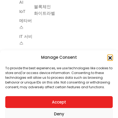
AI
블록체인
IoT
화이트라벨
메타버
스
IT 서비
스
Manage Consent
To provide the best experiences, we use technologies like cookies to
store and/or access device information. Consenting to these
Copyright © itskorea, 2025
technologies will allow us to process data such as browsing
Terms and
|
Privacy
behavior or unique IDs on this site. Not consenting or withdrawing
Conditions
Policy
consent, may adversely affect certain features and functions.
Accept
Deny