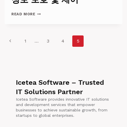
한
찬
사
디
READ MORE
지
털
아
이
Page
Previous
1
…
3
4
5
덴
티
navigation
Page
티
의
미
래:
웹
Icetea Software – Trusted
3
지
IT Solutions Partner
갑
을
Icetea Software provides innovative IT solutions
통
and development services that empower
한
businesses to achieve sustainable growth, from
신
startups to global enterprises.
뢰,
개