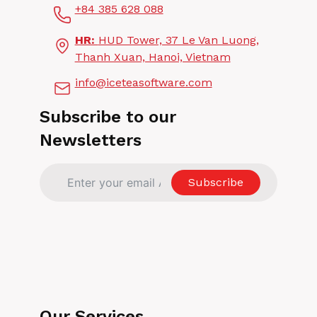
+84 385 628 088
인
정
HR:
HUD Tower, 37 Le Van Luong,
보
보
Thanh Xuan, Hanoi, Vietnam
호
info@iceteasoftware.com
및
제
어
Subscribe to our
Newsletters
Subscribe
Our Services