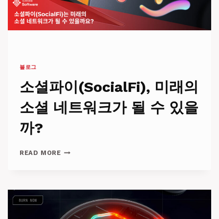
블로그
소셜파이(SocialFi), 미래의
소셜 네트워크가 될 수 있을
까?
소
READ MORE
셜
파
이
(SOCIALFI),
미
래
의