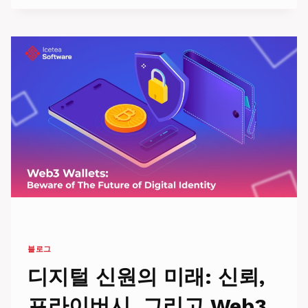
치
패
드:
암
호
화
폐
기
반
프
로
젝
트
를
위
한
잠
재
블로그
적
솔
디지털 신원의 미래: 신뢰,
루
션
프라이버시, 그리고 Web3