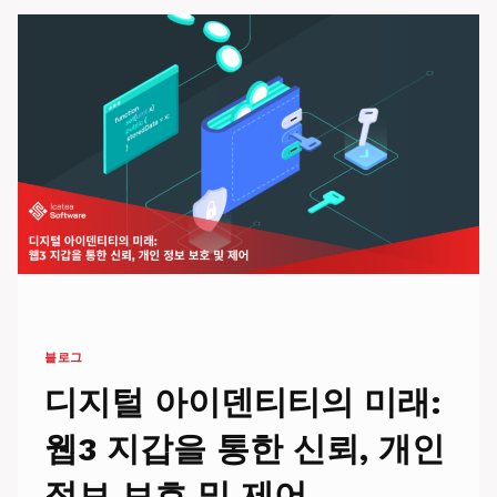
의
여
성
들
을
기
리
며:
회
복
탄
력
성,
재
능,
그
블로그
리
고
디지털 아이덴티티의 미래:
혁
신
웹3 지갑을 통한 신뢰, 개인
에
대
정보 보호 및 제어