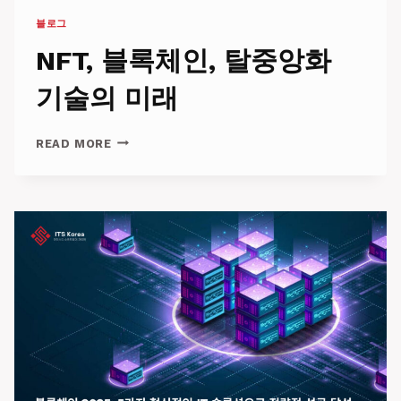
지
블로그
갑
으
NFT, 블록체인, 탈중앙화
로
의
기술의 미래
통
제
NFT,
READ MORE
블
록
체
인,
탈
중
앙
화
기
술
의
미
래