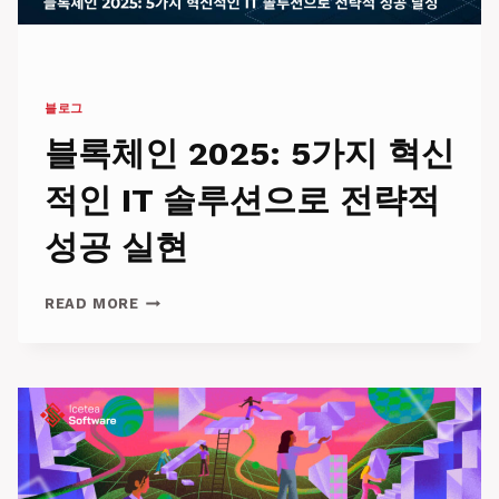
블로그
블록체인 2025: 5가지 혁신
적인 IT 솔루션으로 전략적
성공 실현
블
READ MORE
록
체
인
2025:
5
가
지
혁
신