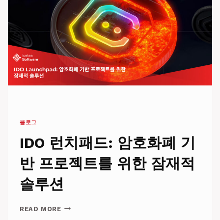
소
셜
네
트
워
크
가
될
수
있
을
까?
블로그
IDO 런치패드: 암호화폐 기
반 프로젝트를 위한 잠재적
솔루션
IDO
READ MORE
런