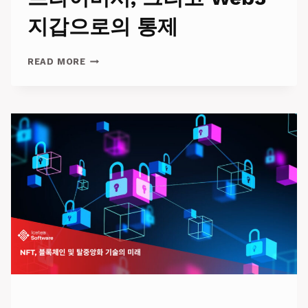
지갑으로의 통제
디
READ MORE
지
털
신
원
의
미
래:
신
뢰,
프
라
이
버
시,
그
리
고
WEB3