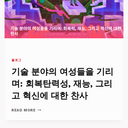
적
인
IT
솔
루
션
으
로
전
략
블로그
적
성
기술 분야의 여성들을 기리
공
실
며: 회복탄력성, 재능, 그리
현
고 혁신에 대한 찬사
기
READ MORE
술
분
야