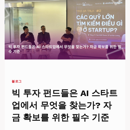
및
WEB3
개
발
협
력
MOU
체
결
블로그
빅 투자 펀드들은 AI 스타트
업에서 무엇을 찾는가? 자
금 확보를 위한 필수 기준