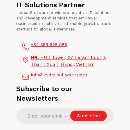
IT Solutions Partner
술
Icetea Software provides innovative IT solutions
and development services that empower
businesses to achieve sustainable growth, from
startups to global enterprises.
+84 385 628 088
HR:
HUD Tower, 37 Le Van Luong,
Thanh Xuan, Hanoi, Vietnam
info@iceteasoftware.com
Subscribe to our
Newsletters
Subscribe