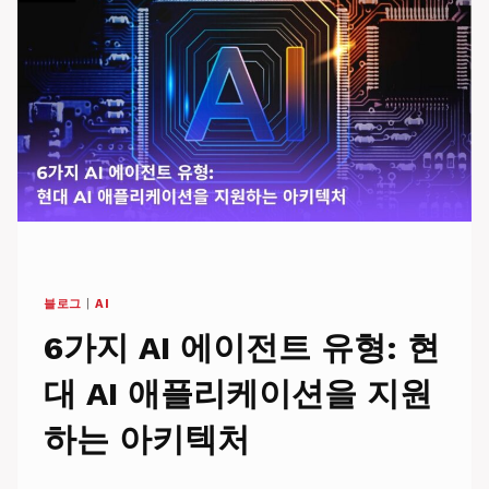
벌
AI
개
발
경
쟁
에
서
어
떻
게
위
치
를
블로그
|
AI
잡
고
6가지 AI 에이전트 유형: 현
있
는
대 AI 애플리케이션을 지원
가
하는 아키텍처