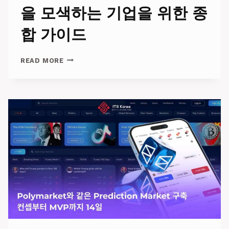
을 모색하는 기업을 위한 종
합 가이드
AI 에
READ MORE
이
전
트 설
명:
AI 개
발
을 모
색
하
는 기
업
을 위
한 종
합 가
이
드