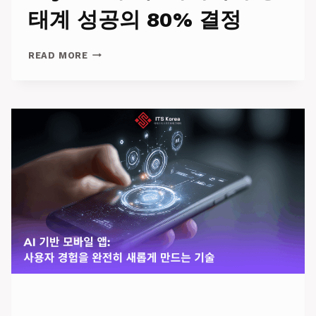
보
태계 성공의 80% 결정
를
위
LAYER-
한
READ MORE
1
필
구
수
축:
기
아
준
키
텍
처
생
태
계
성
공
의
80%
결
정