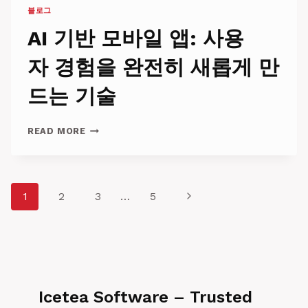
블로그
AI 기반 모바일 앱: 사용
자 경험을 완전히 새롭게 만
드는 기술
AI 기
READ MORE
반 모
바
일 앱: 사
용
Page
Next
1
2
3
…
5
자 경
험
navigation
Page
을 완
전
히 새
롭
게 만
Icetea Software – Trusted
드
는 기