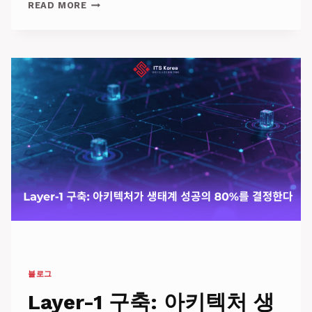
빅
READ MORE
투
자
펀
드
들
은
AI
스
타
트
업
에
서
무
엇
을
찾
는
가?
블로그
자
금
Layer-1 구축: 아키텍처 생
확