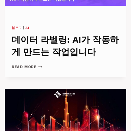
블로그
|
AI
데이터 라벨링: AI가 작동하
게 만드는 작업입니다
데
READ MORE
이
터
라
벨
링:
AI
가
작
동
하
게