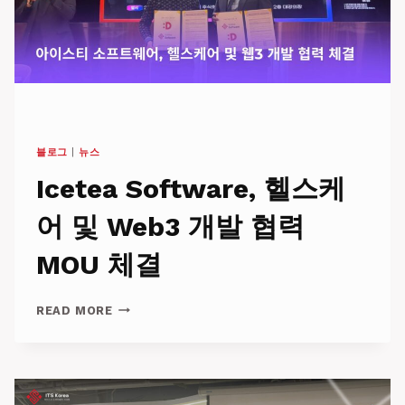
터
MVP
까
지
14
일
블로그
|
뉴스
Icetea Software, 헬스케
어 및 Web3 개발 협력
MOU 체결
ICETEA
READ MORE
SOFTWARE,
헬
스
케
어