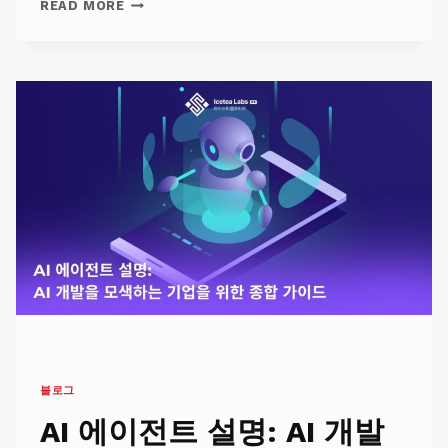
6
READ MORE
가
지 AI 에
이
전
트 유
형: 현
대 AI 애
플
리
케
이
션
을 지
원
하
는 아
키
텍
처
블로그
AI 에이전트 설명: AI 개발