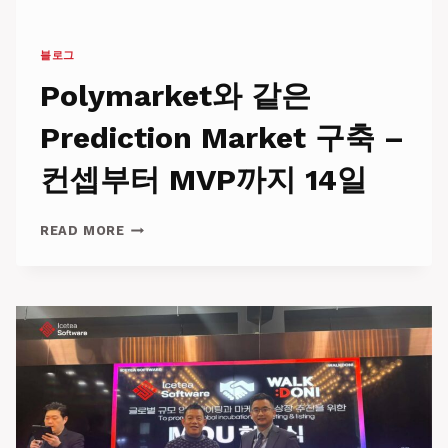
블로그
Polymarket와 같은
Prediction Market 구축 –
컨셉부터 MVP까지 14일
POLYMARKET
READ MORE
와
같
은
PREDICTION
MARKET
구
축
–
컨
셉
부