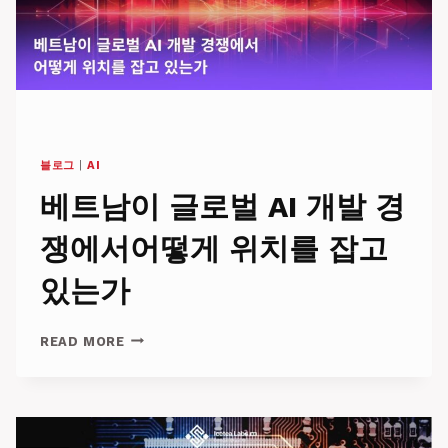
만
드
는
작
업
입
니
다
블로그
|
AI
베트남이 글로벌 AI 개발 경
쟁에서어떻게 위치를 잡고
있는가
베
READ MORE
트
남
이
글
로